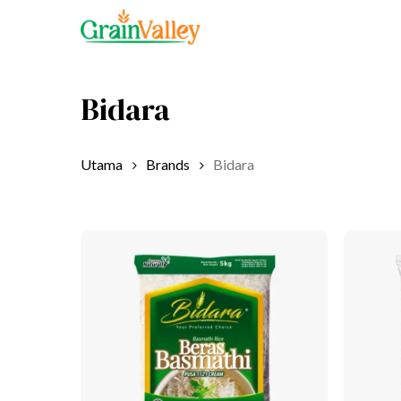
Skip
to
main
content
Bidara
Utama
Brands
Bidara