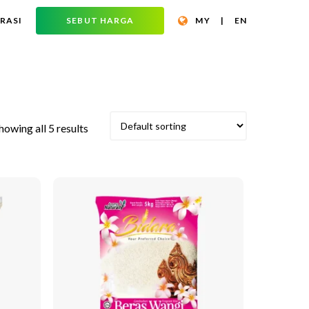
RASI
SEBUT HARGA
MY
|
EN
howing all 5 results