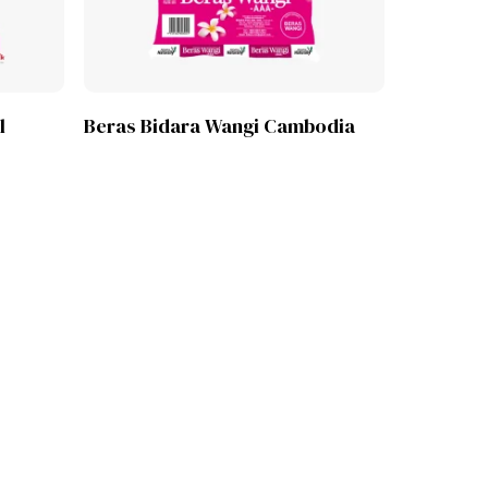
Lihat Produk
l
Beras Bidara Wangi Cambodia