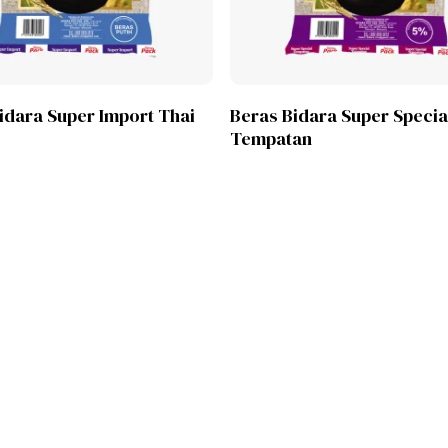
Lihat Produk
Lihat Produk
idara Super Import Thai
Beras Bidara Super Specia
Tempatan