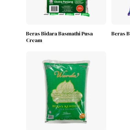
Lihat Produk
Beras Bidara Basmathi Pusa
Beras B
Cream